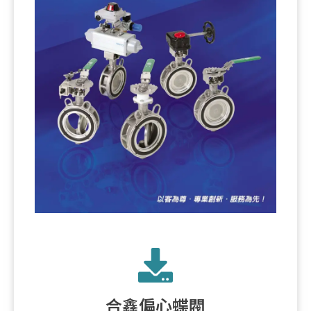
合鑫偏心蝶閥