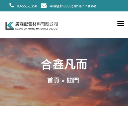
03-551-1350
kuang.lin8899@msa.hinet.net
To
合鑫凡而
閥門
首頁