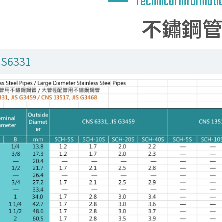
Technical informati
不鏽鋼
S6331