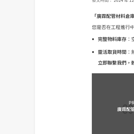
發文時間：
2024 年 12
「廣霖配管材料倉
您是否在工程進行
完整物料庫存
：
靈活取貨時間
：
立即聯繫我們，
PR
廣霖配