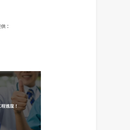
提供：
T
工程進度！