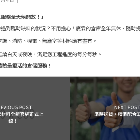
 月 4 日
|
庫服務全天候開放！」
中遇到臨時缺料的狀況？不用擔心！廣霖的倉庫全年無休，隨時
空調、消防、機電、無塵室等材料應有盡有。
無論白天或夜晚，滿足您工程進度的每分每秒。
體驗最靈活的倉儲服務！
EVIOUS POST
NEXT POS
管材料全新官網正式上
準時送貨，精準配合
線！